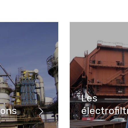
Les
ions
électrofil